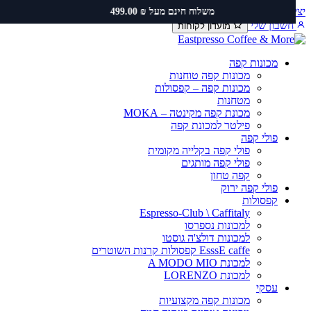
ירת קשר
שירות ותיקונים
תקנון משלוחים
משלוח חינם מעל ₪ 499.00
כן
שבון שלי
מועדון לקוחות
מכונות קפה
מכונות קפה טוחנות
מכונות קפה – קפסולות
מטחנות
מכונת קפה מקינטה – MOKA
פילטר למכונת קפה
פולי קפה
פולי קפה בקלייה מקומית
פולי קפה מותגים
קפה טחון
פולי קפה ירוק
קפסולות
Espresso-Club \ Caffitaly
למכונות נספרסו
למכונות דולצ'ה גוסטו
EsssE caffe קפסולות קרנות השוטרים
למכונת A MODO MIO
למכונת LORENZO
עסקי
מכונות קפה מקצועיות