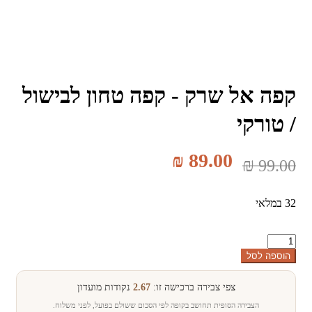
קפה אל שרק - קפה טחון לבישול
/ טורקי
₪
89.00
₪
99.00
32 במלאי
כמות
של
הוספה לסל
קפה
אל
צפי צבירה ברכישה זו:
2.67
נקודות מועדון
שרק
-
הצבירה הסופית תחושב בקופה לפי הסכום ששולם בפועל, לפני משלוח.