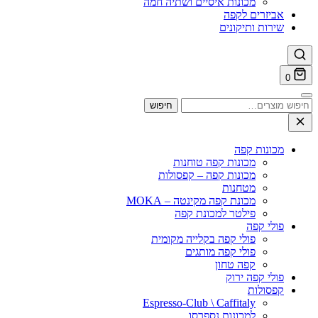
מכונות איסיים ושתיה חמה
אביזרים לקפה
שירות ותיקונים
0
וש
חיפוש
ר:
מכונות קפה
מכונות קפה טוחנות
מכונות קפה – קפסולות
מטחנות
מכונת קפה מקינטה – MOKA
פילטר למכונת קפה
פולי קפה
פולי קפה בקלייה מקומית
פולי קפה מותגים
קפה טחון
פולי קפה ירוק
קפסולות
Espresso-Club \ Caffitaly
למכונות נספרסו