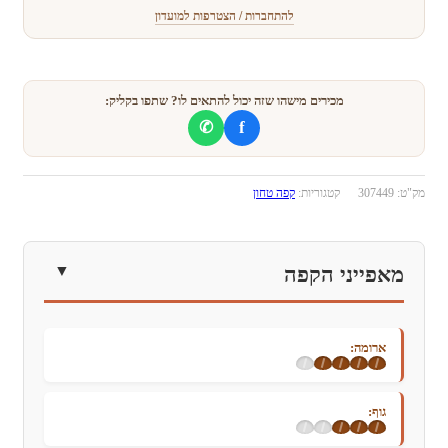
קפה
להתחברות / הצטרפות למועדון
טחון
לבישול
/
טורקי
מכירים מישהו שזה יכול להתאים לו? שתפו בקליק:
f
✆
מק"ט:
307449
קטגוריות:
קפה טחון
מאפייני הקפה
ארומה:
גוף: