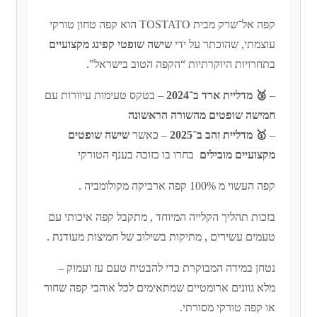
קפה אל־שרק מבית TOSTATO הוא קפה טחון טורקי
עוצמתי, שהוכתר על ידי
שישה שופטי קפינג מקצועיים
בתחרויות היוקרתיות “הקפה הטוב בישראל”.
–
🥉 מדליית ארד ב־2024
– בטקס טעימות עיוורות עם
חמישה שופטים מהשורה הראשונה
–
🥇 מדליית זהב ב־2025
– כאשר
שישה שופטים
מקצועיים מובילים
בחרו בו כזוכה בענף הטורקי
קפה העשוי מ 100% קפה ארביקה מקולומביה .
בזכות תהליך הקלייה המיוחד , מתקבל קפה איכותי עם
טעמים עשירים , מתיקות בשילוב של חמיצות מעודנת .
נטחן במידה המבוקרת כדי להבטיח טעם עז ועמוק –
מלא גוונים ארומטיים שמתאימים לכל אוהבי קפה שחור
או קפה טורקי מסורתי.