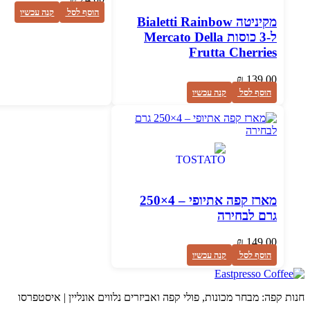
הוסף לסל
קנה עכשיו
מקיניטה Bialetti Rainbow
ל-3 כוסות Mercato Della
Frutta Cherries
₪
139.00
הוסף לסל
קנה עכשיו
מארז קפה אתיופי – 4×250
גרם לבחירה
₪
149.00
הוסף לסל
קנה עכשיו
חנות קפה: מבחר מכונות, פולי קפה ואביזרים נלווים אונליין | איסטפרסו