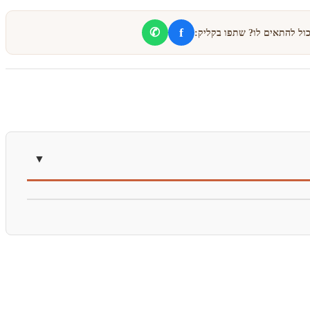
f
✆
כול להתאים לו? שתפו בקליק: