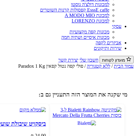
למכונות דולצ'ה גוסטו
EsssE caffe קפסולות קרנות השוטרים
למכונת A MODO MIO
למכונת LORENZO
עסקי
מכונות קפה מקצועיות
מכונות איסיים ושתיה חמה
אביזרים לקפה
שירות ותיקונים
חשבון שלי
יצירת קשר
מועדון לקוחות
עמוד הבית
/
ללא קטגוריה
/ פולי קפה נטול קפאין Paradox 1 Kg
מי שקנה את המוצר הזה התעניין גם ב:
ביסקויט שיבולת שועל 570 גר
₪
24.00