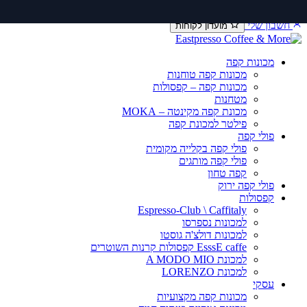
דלג
יצירת קשר
שירות ותיקונים
תקנון משלוחים
לתוכן
חשבון שלי
מועדון לקוחות
מכונות קפה
מכונות קפה טוחנות
מכונות קפה – קפסולות
מטחנות
מכונת קפה מקינטה – MOKA
פילטר למכונת קפה
פולי קפה
פולי קפה בקלייה מקומית
פולי קפה מותגים
קפה טחון
פולי קפה ירוק
קפסולות
Espresso-Club \ Caffitaly
למכונות נספרסו
למכונות דולצ'ה גוסטו
EsssE caffe קפסולות קרנות השוטרים
למכונת A MODO MIO
למכונת LORENZO
עסקי
מכונות קפה מקצועיות