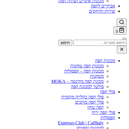
מכונות איסיים ושתיה חמה
אביזרים לקפה
שירות ותיקונים
0
חיפוש
חיפוש
עבור:
מכונות קפה
מכונות קפה טוחנות
מכונות קפה – קפסולות
מטחנות
מכונת קפה מקינטה – MOKA
פילטר למכונת קפה
פולי קפה
פולי קפה בקלייה מקומית
פולי קפה מותגים
קפה טחון
פולי קפה ירוק
קפסולות
Espresso-Club \ Caffitaly
למכונות נספרסו