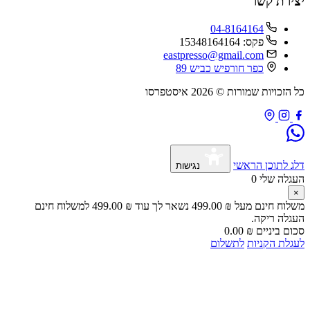
יצירת קשר
04-8164164
פקס: 15348164164
eastpresso@gmail.com
כפר חורפיש כביש 89
כל הזכויות שמורות © 2026 איסטפרסו
דלג לתוכן הראשי
נגישות
העגלה שלי
0
×
משלוח חינם מעל
₪
499.00
נשאר לך עוד
₪
499.00
למשלוח חינם
העגלה ריקה.
סכום ביניים
₪
0.00
לעגלת הקניות
לתשלום