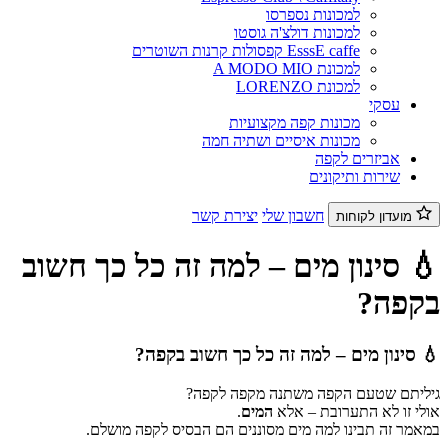
למכונות נספרסו
למכונות דולצ'ה גוסטו
EsssE caffe קפסולות קרנות השוטרים
למכונת A MODO MIO
למכונת LORENZO
עסקי
מכונות קפה מקצועיות
מכונות איסיים ושתיה חמה
אביזרים לקפה
שירות ותיקונים
חשבון שלי
יצירת קשר
מועדון לקוחות
💧 סינון מים – למה זה כל כך חשוב
בקפה?
💧 סינון מים – למה זה כל כך חשוב בקפה?
גיליתם שטעם הקפה משתנה מקפה לקפה?
אולי זו לא התערובת – אלא
המים
.
במאמר זה תבינו למה מים מסוננים הם הבסיס לקפה מושלם.