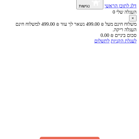
דלג לתוכן הראשי
נגישות
העגלה שלי
0
×
משלוח חינם מעל
₪
499.00
נשאר לך עוד
₪
499.00
למשלוח חינם
העגלה ריקה.
סכום ביניים
₪
0.00
לעגלת הקניות
לתשלום
🎁 מבצע מיוחד לאור המצב
"עָם כְּלָבִיא"
קבלו
200 גרם קפה
TOSTATO PREMIUM
ב־1 ₪ בלבד
(בהזמנה מעל 75 ₪ באתר)