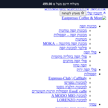
דלג לתוכן
משלוח חינם מעל ₪ 499.00
יצירת קשר
שירות ותיקונים
תקנון משלוחים
חשבון שלי
מועדון לקוחות
מכונות קפה
מכונות קפה טוחנות
מכונות קפה – קפסולות
מטחנות
מכונת קפה מקינטה – MOKA
פילטר למכונת קפה
פולי קפה
פולי קפה בקלייה מקומית
פולי קפה מותגים
קפה טחון
פולי קפה ירוק
קפסולות
Espresso-Club \ Caffitaly
למכונות נספרסו
למכונות דולצ'ה גוסטו
EsssE caffe קפסולות קרנות השוטרים
למכונת A MODO MIO
למכונת LORENZO
עסקי