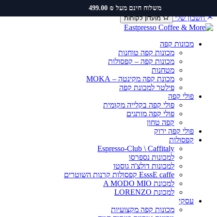
דלג
יצירת קשר
שירות ותיקונים
תקנון משלוחים
משלוח חינם מעל ₪ 499.00
לתוכן
חשבון שלי
מועדון לקוחות
מכונות קפה
מכונות קפה טוחנות
מכונות קפה – קפסולות
מטחנות
מכונת קפה מקינטה – MOKA
פילטר למכונת קפה
פולי קפה
פולי קפה בקלייה מקומית
פולי קפה מותגים
קפה טחון
פולי קפה ירוק
קפסולות
Espresso-Club \ Caffitaly
למכונות נספרסו
למכונות דולצ'ה גוסטו
EsssE caffe קפסולות קרנות השוטרים
למכונת A MODO MIO
למכונת LORENZO
עסקי
מכונות קפה מקצועיות