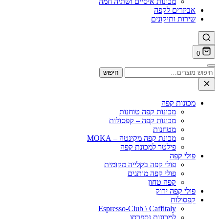
מכונות איסיים ושתיה חמה
אביזרים לקפה
שירות ותיקונים
0
חיפוש
חיפוש
עבור:
מכונות קפה
מכונות קפה טוחנות
מכונות קפה – קפסולות
מטחנות
מכונת קפה מקינטה – MOKA
פילטר למכונת קפה
פולי קפה
פולי קפה בקלייה מקומית
פולי קפה מותגים
קפה טחון
פולי קפה ירוק
קפסולות
Espresso-Club \ Caffitaly
למכונות נספרסו