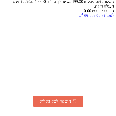
משלוח חינם מעל
₪
499.00
נשאר לך עוד
₪
499.00
למשלוח חינם
העגלה ריקה.
סכום ביניים
₪
0.00
לעגלת הקניות
לתשלום
🎁 מבצע מיוחד לאור המצב
"עָם כְּלָבִיא"
קבלו
200 גרם קפה
TOSTATO PREMIUM
ב־1 ₪ בלבד
(בהזמנה מעל 75 ₪ באתר)
🛒 הוספה לסל בקליק
*המבצע בתוקף עד 30.07.2025 או עד גמר המלאי – המוקדם מביניהם |