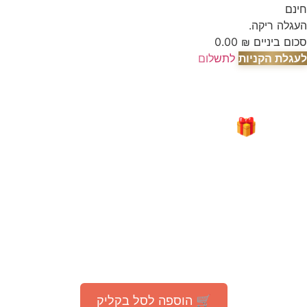
חינם
העגלה ריקה.
סכום ביניים
₪
0.00
לעגלת הקניות
לתשלום
🎁 מבצע מיוחד לאור המצב
"עָם כְּלָבִיא"
קבלו
200 גרם קפה
TOSTATO PREMIUM
ב־1 ₪ בלבד
(בהזמנה מעל 75 ₪ באתר)
🛒 הוספה לסל בקליק