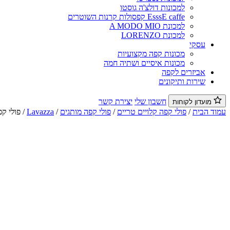
למכונות דולצ'ה גוסטו
EsssE caffe קפסולות קרנות השוטרים
למכונת A MODO MIO
למכונת LORENZO
עסקי
מכונות קפה מקצועיות
מכונות איסיים ושתיה חמה
אביזרים לקפה
שירות ותיקונים
חשבון שלי
יצירת קשר
מועדון לקוחות
עמוד הבית
/
פולי קפה קלויים טריים
/
פולי קפה מותגים
/
Lavazza
/ פולי קפה לוואצה 