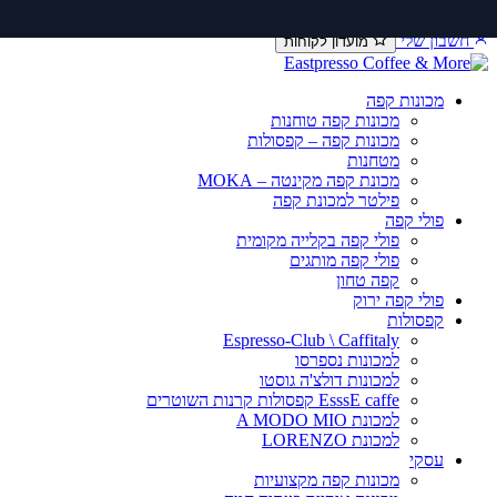
דלג
יצירת קשר
שירות ותיקונים
תקנון משלוחים
לתוכן
חשבון שלי
מועדון לקוחות
מכונות קפה
מכונות קפה טוחנות
מכונות קפה – קפסולות
מטחנות
מכונת קפה מקינטה – MOKA
פילטר למכונת קפה
פולי קפה
פולי קפה בקלייה מקומית
פולי קפה מותגים
קפה טחון
פולי קפה ירוק
קפסולות
Espresso-Club \ Caffitaly
למכונות נספרסו
למכונות דולצ'ה גוסטו
EsssE caffe קפסולות קרנות השוטרים
למכונת A MODO MIO
למכונת LORENZO
עסקי
מכונות קפה מקצועיות