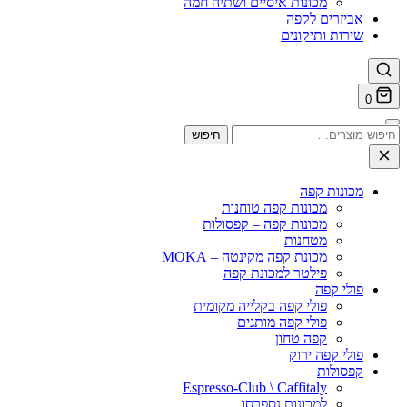
מכונות איסיים ושתיה חמה
אביזרים לקפה
שירות ותיקונים
0
חיפוש
חיפוש
עבור:
מכונות קפה
מכונות קפה טוחנות
מכונות קפה – קפסולות
מטחנות
מכונת קפה מקינטה – MOKA
פילטר למכונת קפה
פולי קפה
פולי קפה בקלייה מקומית
פולי קפה מותגים
קפה טחון
פולי קפה ירוק
קפסולות
Espresso-Club \ Caffitaly
למכונות נספרסו