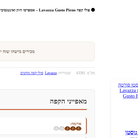
🟤 פולי קפה Lavazza Gusto Pieno – אספרסו חזק ואינטנסיבי
מכירים מישהו שזה י
מק"ט:
43381
קטגוריות:
Lavazza
,
פולי קפה מותגים
מאפייני הקפה
ארומה:
ה גוסטו