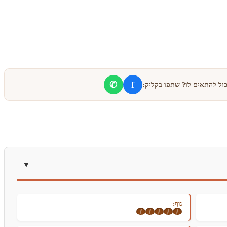
f
✆
כול להתאים לו? שתפו בקליק:
גוף: