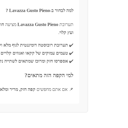
למה לבחור ב-Lavazza Gusto Pieno ?
תערובת
Pieno
Lavazza Gusto
מציעה
חוו
ועץ קלוי
.
✔️
תערובת רובוסטה דומיננטית לגוף מלא ו
✔️
טעמים עמוקים של קקאו ואגוזים קלויים
✔️
אספרסו חזק ומרוכז שמתאים לשתייה נקי
למי הקפה הזה מתאים?
📌 אם אתם מחפשים
קפה חזק, מריר ומלא בעוצמה – azza Gusto Pieno