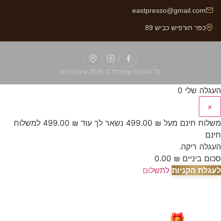
eastpresso@gmail.com
כפר חורפיש כביש 89
כל הזכויות שמורות © 2026 איסטפרסו
העגלה שלי
0
×
משלוח חינם מעל
₪
499.00
נשאר לך עוד
₪
499.00
למשלוח
חינם
העגלה ריקה.
סכום ביניים
₪
0.00
לעגלת הקניות
לתשלום
🎁 מבצע מיוחד לאור המצב