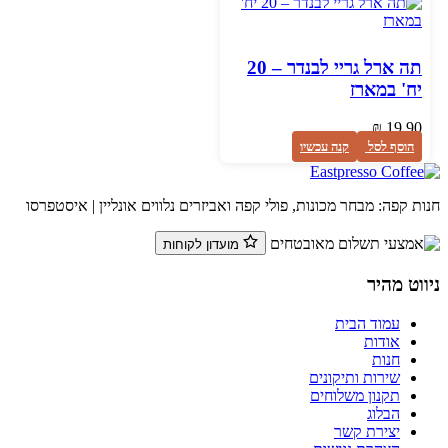
תה ארל גריי לבנדר – 20
יח' במארז
₪
19.90
הוסף לסל
קנה עכשיו
ת קפה: מבחר מכונות, פולי קפה ואביזרים נלווים אונליין | איסטפרסו
מועדון לקוחות
ווט מהיר
עמוד הבית
אודות
חנות
שירות ותיקונים
תקנון משלוחים
הבלוג
יצירת קשר