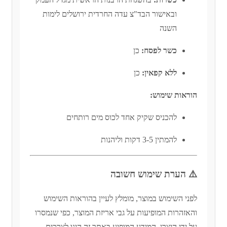
ובאישור הבד"צ עדה החרדית ירושלים לימות
השנה
כשר לפסח:
כן
ללא קפאין:
כן
הוראות שימוש:
להכניס שקיק אחד לכוס מים רותחים
להמתין 3-5 דקות וליהנות
⚠️
הערת שימוש חשובה
לפני השימוש במוצר, מומלץ לעיין בהוראות השימוש
והאזהרות המופיעות על גבי אריזת המוצר, כפי שנמסרו
על ידי היצרן.
המידע המופיע באתר זה הינו לצרכים