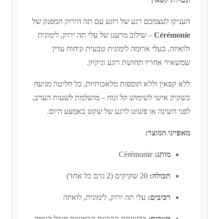
העניקו לעצמכם רגע של רוגע עם תה הירוק המפנק של
Cérémonie
– שילוב מרענן של עלי תה ירוק, לימונית
ולואיזה, בעלי ארומה לימונית טבעית וניחוח עדין
שמשאיר אחריו תחושת רוגע וניקיון.
ללא קפאין וללא תוספות מלאכותיות, כל חליטה מגיעה
בשקיק אישי לשימוש קל ונוח – מושלמת לשעות הערב,
לפני השינה או פשוט לרגע של שקט באמצע היום.
מאפייני המוצר:
מותג:
Cérémonie
תכולה:
20 שקיקים (2 גרם כל אחד)
רכיבים:
עלי תה ירוק, לימונית, לואיזה
כשרות:
בהשגחת הרבנות הראשית מגדל העמק