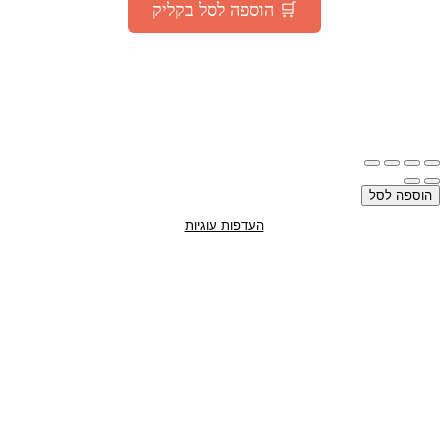
🛒 הוספה לסל בקליק
*המבצע בתוקף עד 30.07.2025 או עד גמר המלאי – המוקדם מביניהם |
מוגבל להזמנה אחת ללקוח
ההטבה זמינה גם למצטרפים חדשים למועדון –
ההרשמה חינם!
וספה לסל
העדפות עוגיות