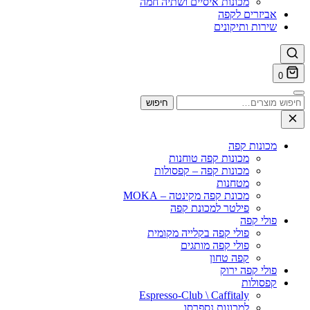
מכונות איסיים ושתיה חמה
אביזרים לקפה
שירות ותיקונים
0
וש
חיפוש
ר:
מכונות קפה
מכונות קפה טוחנות
מכונות קפה – קפסולות
מטחנות
מכונת קפה מקינטה – MOKA
פילטר למכונת קפה
פולי קפה
פולי קפה בקלייה מקומית
פולי קפה מותגים
קפה טחון
פולי קפה ירוק
קפסולות
Espresso-Club \ Caffitaly
למכונות נספרסו