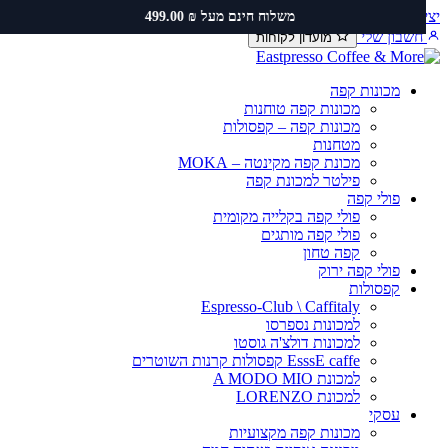
ירת קשר
שירות ותיקונים
תקנון משלוחים
משלוח חינם מעל ₪ 499.00
כן
שבון שלי
מועדון לקוחות
מכונות קפה
מכונות קפה טוחנות
מכונות קפה – קפסולות
מטחנות
מכונת קפה מקינטה – MOKA
פילטר למכונת קפה
פולי קפה
פולי קפה בקלייה מקומית
פולי קפה מותגים
קפה טחון
פולי קפה ירוק
קפסולות
Espresso-Club \ Caffitaly
למכונות נספרסו
למכונות דולצ'ה גוסטו
EsssE caffe קפסולות קרנות השוטרים
למכונת A MODO MIO
למכונת LORENZO
עסקי
מכונות קפה מקצועיות