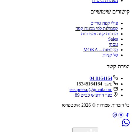
הצהרת נגישות
שורים שימושיים
פולי קפה טריים
קפסולות לפי מכונת קפה
מכונות קפה ומטחנות
Sales
עסקי
מקינטות – MOKA
סל קניות
ירת קשר
04-8164164
פקס: 15348164164
eastpresso@gmail.com
כפר חורפיש כביש 89
זכויות שמורות © 2026 איסטפרסו