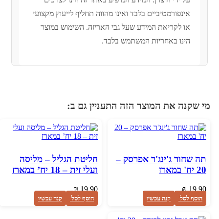
אינפורמטיביים בלבד ואינו מהווה תחליף לייעוץ מקצועי
או לקריאת המידע שעל גבי האריזה.
השימוש במוצר
הינו באחריות המשתמש בלבד.
י שקנה את המוצר הזה התעניין גם ב:
תה שחור ג'ינג'ר אפרסק –
חליטת הגליל – מליסה
20 יח' במארז
ועלי זית – 18 יח’ במארז
₪
19.90
₪
19.90
הוסף לסל
קנה עכשיו
הוסף לסל
קנה עכשיו