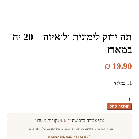
תה ירוק לימונית ולואיזה – 20 יח'
במארז
₪
19.90
11 במלאי
כמות
של
הוספה לסל
תה
ירוק
צפי צבירה ברכישה זו:
0.6
נקודות מועדון
לימונית
ולואיזה
הצבירה הסופית תחושב בקופה לפי הסכום ששולם בפועל, לפני משלוח.
–
להתחברות / הצטרפות למועדון
20