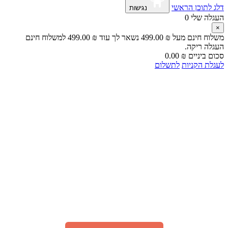
 לתוכן הראשי
נגישות
גלה שלי
0
לוח חינם מעל
₪
499.00
נשאר לך עוד
₪
499.00
למשלוח חינם
גלה ריקה.
ם ביניים
₪
0.00
לת הקניות
לתשלום
🎁 מבצע מיוחד לאור המצב
"עָם כְּלָבִיא"
קבלו
200 גרם קפה
TOSTATO PREMIUM
ב־1 ₪ בלבד
(בהזמנה מעל 75 ₪ באתר)