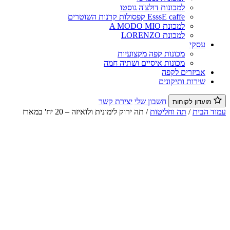
למכונות דולצ'ה גוסטו
EsssE caffe קפסולות קרנות השוטרים
למכונת A MODO MIO
למכונת LORENZO
עסקי
מכונות קפה מקצועיות
מכונות איסיים ושתיה חמה
אביזרים לקפה
שירות ותיקונים
חשבון שלי
יצירת קשר
מועדון לקוחות
וד הבית
/
תה וחליטות
/ תה ירוק לימונית ולואיזה – 20 יח' במארז