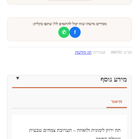
יח'
במארז
מכירים מישהו שזה יכול להתאים לו? שתפו בקליק:
f
✆
מק"ט:
899705
קטגוריות:
תה וחליטות
מידע נוסף
תיאור
תה ירוק לימונית ולואיזה – תערובת צמחים טבעית
ונטולת קפאין