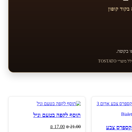
ו בקופה.
תוסף לקפה בטעם וניל
המחיר
המחיר
₪
17.00
₪
21.00
קספרס צבע
המקורי
הנוכחי