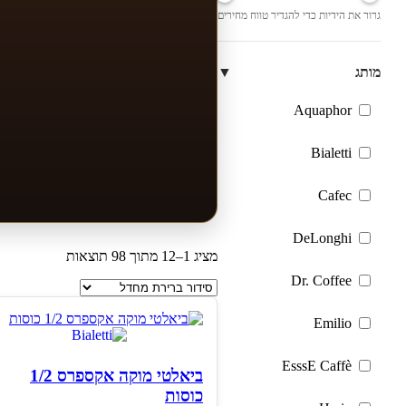
גרור את הידיות כדי להגדיר טווח מחירים
מותג
▼
Aquaphor
Bialetti
Cafec
DeLonghi
מציג 1–12 מתוך 98 תוצאות
Dr. Coffee
Emilio
EsssE Caffè
ביאלטי מוקה אקספרס 1/2
כוסות