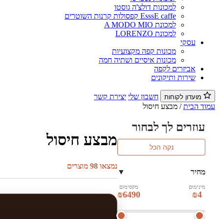
למכונות דולצ'ה גוסטו
EsssE caffe קפסולות קרנות השוטרים
למכונת A MODO MIO
למכונת LORENZO
עסקי
מכונות קפה מקצועיות
מכונות איסיים ושתיה חמה
אביזרים לקפה
שירות ותיקונים
חשבון שלי
יצירת קשר
מועדון לקוחות
עמוד הבית
/ מבצע חיסול
עוזרים לך לבחור
מבצע חיסול
נקה הכל
נמצאו 98 מוצרים
מחיר
▼
מינימום
מקסימום
₪6490
₪4