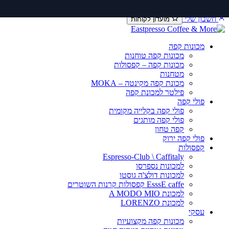
דלג
יצירת קשר
שירות ותיקונים
תקנון משלוחים
לתוכן
חשבון שלי
מועדון לקוחות
מכונות קפה
מכונות קפה טוחנות
מכונות קפה – קפסולות
מטחנות
מכונת קפה מקינטה – MOKA
פילטר למכונת קפה
פולי קפה
פולי קפה בקלייה מקומית
פולי קפה מותגים
קפה טחון
פולי קפה ירוק
קפסולות
Espresso-Club \ Caffitaly
למכונות נספרסו
למכונות דולצ'ה גוסטו
EsssE caffe קפסולות קרנות השוטרים
למכונת A MODO MIO
למכונת LORENZO
עסקי
מכונות קפה מקצועיות