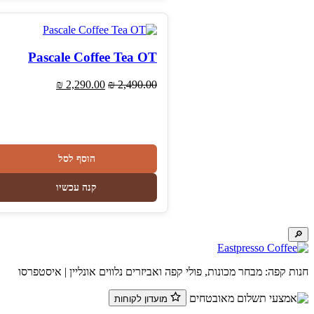
Pascale Coffee Tea OT
המחיר
המחיר
₪
2,290.00
₪
2,490.00
המקורי
הנוכחי
היה:
הוא:
₪ 2,290.00.
₪ 2,490.00.
הוסף לסל
קנה עכשיו
🔎
חנות קפה: מבחר מכונות, פולי קפה ואביזרים נלווים אונליין | איסטפרסו
מועדון לקוחות