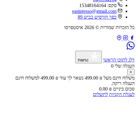
פקס: 15348164164
eastpresso@gmail.com
כפר חורפיש כביש 89
כל הזכויות שמורות © 2026 איסטפרסו
דלג לתוכן הראשי
נגישות
העגלה שלי
0
×
משלוח חינם מעל
₪
499.00
נשאר לך עוד
₪
499.00
למשלוח חינם
העגלה ריקה.
סכום ביניים
₪
0.00
לעגלת הקניות
לתשלום