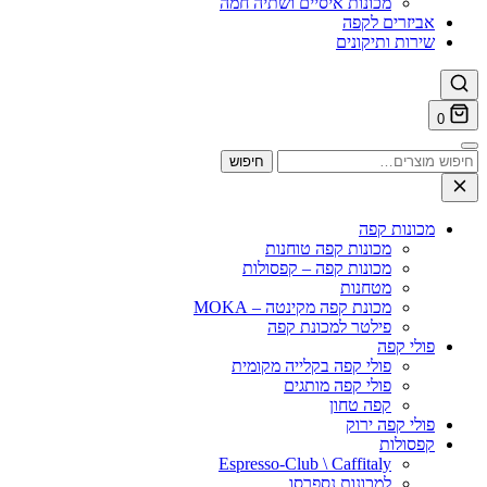
מכונות איסיים ושתיה חמה
אביזרים לקפה
שירות ותיקונים
0
חיפוש
חיפוש
עבור:
מכונות קפה
מכונות קפה טוחנות
מכונות קפה – קפסולות
מטחנות
מכונת קפה מקינטה – MOKA
פילטר למכונת קפה
פולי קפה
פולי קפה בקלייה מקומית
פולי קפה מותגים
קפה טחון
פולי קפה ירוק
קפסולות
Espresso-Club \ Caffitaly
למכונות נספרסו