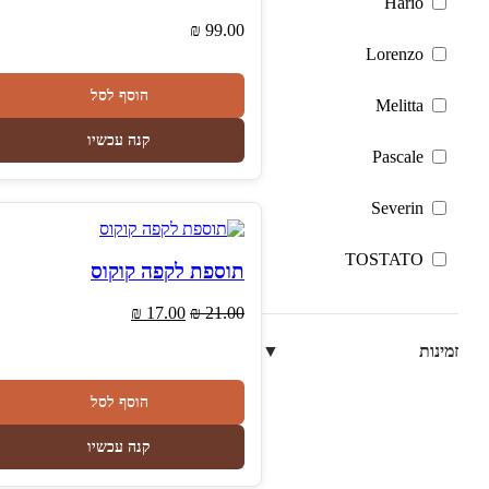
Hario
₪
99.00
Lorenzo
הוסף לסל
Melitta
קנה עכשיו
Pascale
Severin
TOSTATO
תוספת לקפה קוקוס
המחיר
המחיר
₪
17.00
₪
21.00
המקורי
הנוכחי
זמינות
▼
היה:
הוא:
₪ 17.00.
₪ 21.00.
הוסף לסל
קנה עכשיו