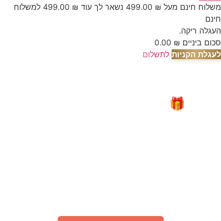
משלוח חינם מעל
₪
499.00
נשאר לך עוד
₪
499.00
למשלוח
חינם
העגלה ריקה.
סכום ביניים
₪
0.00
לעגלת הקניות
לתשלום
🎁 מבצע מיוחד לאור המצב
"עָם כְּלָבִיא"
קבלו
200 גרם קפה
TOSTATO PREMIUM
ב־1 ₪ בלבד
(בהזמנה מעל 75 ₪ באתר)