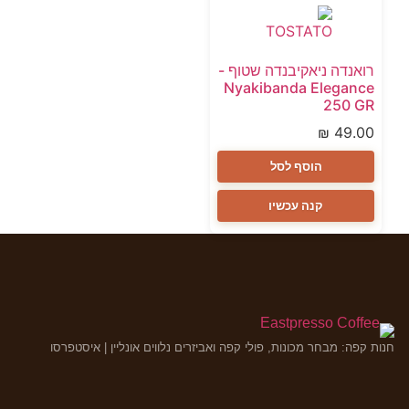
רואנדה ניאקיבנדה שטוף -
Nyakibanda Elegance
250 GR
₪
49.00
הוסף לסל
קנה עכשיו
חנות קפה: מבחר מכונות, פולי קפה ואביזרים נלווים אונליין | איסטפרסו