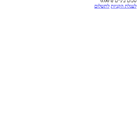
סכום ביניים
₪
0.00
לעגלת הקניות
לתשלום
*המבצע בתוקף עד 30.07.2025 או עד 