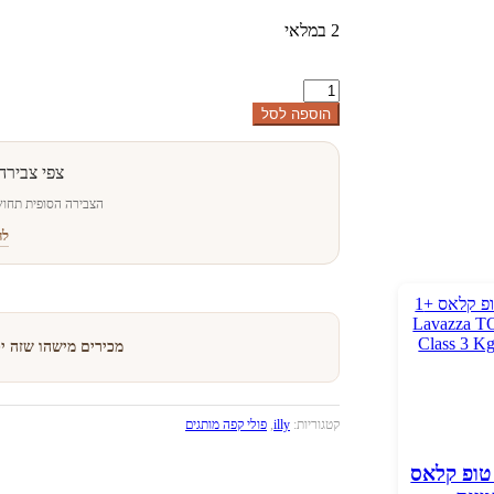
2 במלאי
כמות
של
הוספה לסל
באנדל
4
קופסאות
צפי צבירה
אילי
הצבירה הסופית תחוש
ברזיל
250
לה
גרם
+1
ק"ג
טוסטאטו
פרימיום
Bundel
מכירים מישהו שזה י
4
illy
Brazile
250
קטגוריות:
illy
,
פולי קפה מותגים
gr
+
אצה טופ קלאס
2