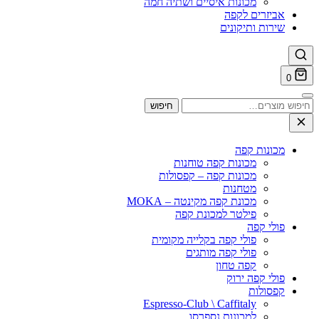
מכונות איסיים ושתיה חמה
אביזרים לקפה
שירות ותיקונים
0
חיפוש
חיפוש
עבור:
מכונות קפה
מכונות קפה טוחנות
מכונות קפה – קפסולות
מטחנות
מכונת קפה מקינטה – MOKA
פילטר למכונת קפה
פולי קפה
פולי קפה בקלייה מקומית
פולי קפה מותגים
קפה טחון
פולי קפה ירוק
קפסולות
Espresso-Club \ Caffitaly
למכונות נספרסו