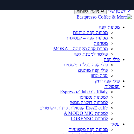
דלג
יצירת קשר
שירות ותיקונים
תקנון משלוחים
לתוכן
חשבון שלי
מועדון לקוחות
מכונות קפה
מכונות קפה טוחנות
מכונות קפה – קפסולות
מטחנות
מכונת קפה מקינטה – MOKA
פילטר למכונת קפה
פולי קפה
פולי קפה בקלייה מקומית
פולי קפה מותגים
קפה טחון
פולי קפה ירוק
קפסולות
Espresso-Club \ Caffitaly
למכונות נספרסו
למכונות דולצ'ה גוסטו
EsssE caffe קפסולות קרנות השוטרים
למכונת A MODO MIO
למכונת LORENZO
עסקי
מכונות קפה מקצועיות