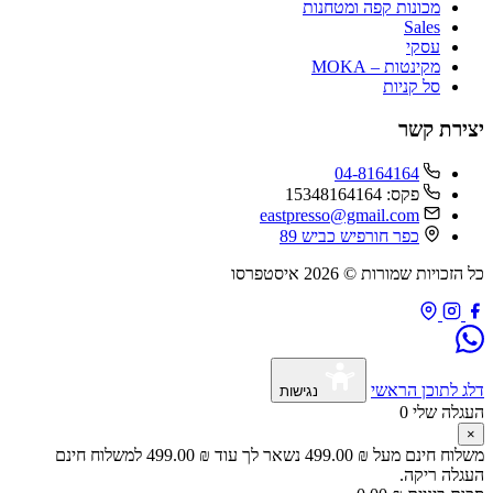
מכונות קפה ומטחנות
Sales
עסקי
מקינטות – MOKA
סל קניות
יצירת קשר
04-8164164
פקס: 15348164164
eastpresso@gmail.com
כפר חורפיש כביש 89
כל הזכויות שמורות © 2026 איסטפרסו
דלג לתוכן הראשי
נגישות
העגלה שלי
0
×
משלוח חינם מעל
₪
499.00
נשאר לך עוד
₪
499.00
למשלוח חינם
העגלה ריקה.