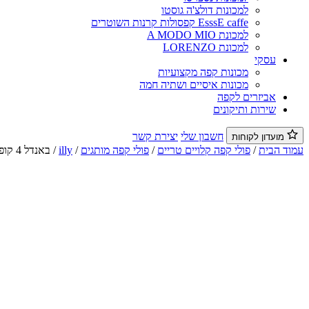
למכונות דולצ'ה גוסטו
EsssE caffe קפסולות קרנות השוטרים
למכונת A MODO MIO
למכונת LORENZO
עסקי
מכונות קפה מקצועיות
מכונות איסיים ושתיה חמה
אביזרים לקפה
שירות ותיקונים
חשבון שלי
יצירת קשר
מועדון לקוחות
עמוד הבית
/
פולי קפה קלויים טריים
/
פולי קפה מותגים
/
illy
/ באנדל 4 קופסאות אילי ברזיל 250 גרם +1 ק"ג טוסטאטו פרימיום Bundel 4 illy Brazile 250 gr + 2 TOSTATO Premium 500 gr