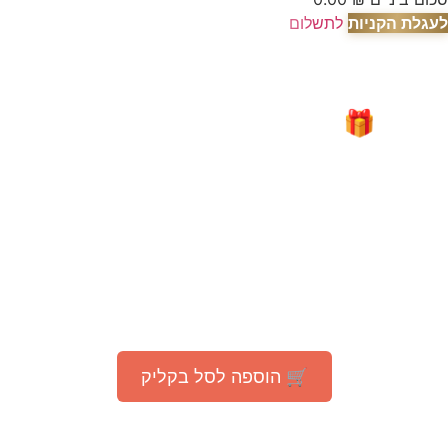
לעגלת הקניות
לתשלום
🎁 מבצע מיוחד לאור המצב
"עָם כְּלָבִיא"
קבלו
200 גרם קפה
TOSTATO PREMIUM
ב־1 ₪ בלבד
(בהזמנה מעל 75 ₪ באתר)
🛒 הוספה לסל בקליק
*המבצע בתוקף עד 30.07.2025 או עד גמר המלאי