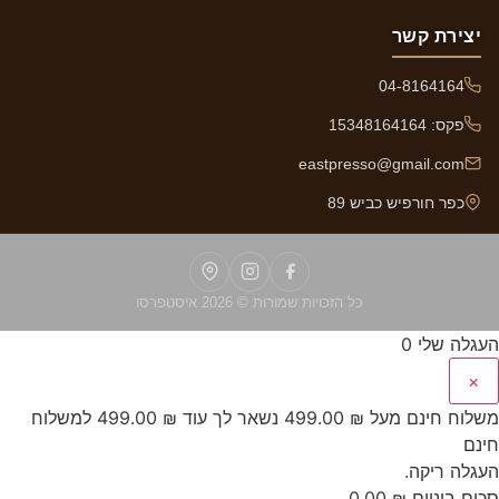
יצירת קשר
04-8164164
פקס: 15348164164
eastpresso@gmail.com
כפר חורפיש כביש 89
כל הזכויות שמורות © 2026 איסטפרסו
העגלה שלי
0
×
משלוח חינם מעל
₪
499.00
נשאר לך עוד
₪
499.00
למשלוח
חינם
העגלה ריקה.
סכום ביניים
₪
0.00