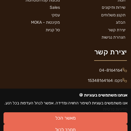
חנות
מכונות קפה ומטחנות
שירות ותיקונים
Sales
תקנון משלוחים
עסקי
הבלוג
מקינטות – MOKA
יצירת קשר
סל קניות
הצהרת נגישות
יצירת קשר
04-8164164
פקס: 15348164164
eastpresso@gmail.com
אנחנו משתמשים בעוגיות 🍪
כפר חורפיש כביש 89
נגישות
אנו משתמשים בעוגיות לשיפור החוויה ומדידה. אפשר לנהל העדפות בכל רגע.
מדיניות פרטיות
מאשר הכל
🔎
כל הזכויות שמורות © 2026 איסטפרסו
מסרב לכול