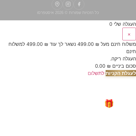
כל הזכויות שמורות © 2026 איסטפרסו
העגלה שלי
0
×
משלוח חינם מעל
₪
499.00
נשאר לך עוד
₪
499.00
למשלוח
חינם
העגלה ריקה.
סכום ביניים
₪
0.00
לעגלת הקניות
לתשלום
🎁 מבצע מיוחד לאור המצב
"עָם כְּלָבִיא"
קבלו
200 גרם קפה