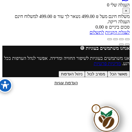
גלה שלי
0
לוח חינם מעל
₪
499.00
נשאר לך עוד
₪
499.00
למשלוח חינם
גלה ריקה.
ם ביניים
₪
0.00
לת הקניות
לתשלום
חנו משתמשים בעוגיות 🍪
 משתמשים בעוגיות לשיפור החוויה ומדידה. אפשר לנהל העדפות בכל
ע.
מדיניות פרטיות
אשר הכל
מסרב לכול
ניהול העדפות
העדפות עוגיות
נגישות
.