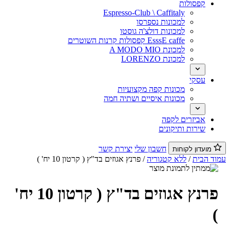
קפסולות
Espresso-Club \ Caffitaly
למכונות נספרסו
למכונות דולצ'ה גוסטו
EsssE caffe קפסולות קרנות השוטרים
למכונת A MODO MIO
למכונת LORENZO
עסקי
מכונות קפה מקצועיות
מכונות איסיים ושתיה חמה
אביזרים לקפה
שירות ותיקונים
חשבון שלי
יצירת קשר
מועדון לקוחות
וד הבית
/
ללא קטגוריה
/ פרנץ אגוזים בד"ץ ( קרטון 10 יח' )
פרנץ אגוזים בד"ץ ( קרטון 10 יח'
)