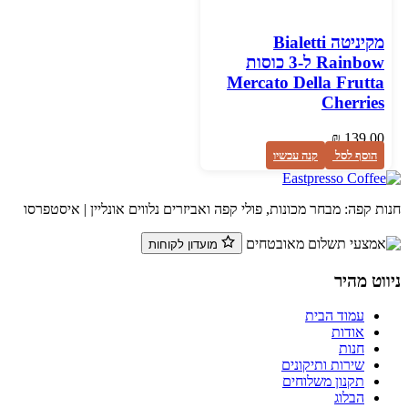
מקיניטה Bialetti
Rainbow ל-3 כוסות
Mercato Della Frutta
Cherries
₪
139.00
הוסף לסל
קנה עכשיו
ת קפה: מבחר מכונות, פולי קפה ואביזרים נלווים אונליין | איסטפרסו
מועדון לקוחות
ווט מהיר
עמוד הבית
אודות
חנות
שירות ותיקונים
תקנון משלוחים
הבלוג