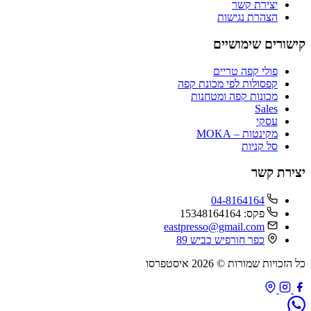
יצירת קשר
הצהרת נגישות
שורים שימושיים
פולי קפה טריים
קפסולות לפי מכונת קפה
מכונות קפה ומטחנות
Sales
עסקי
מקינטות – MOKA
סל קניות
ירת קשר
04-8164164
פקס: 15348164164
eastpresso@gmail.com
כפר חורפיש כביש 89
זכויות שמורות © 2026 איסטפרסו