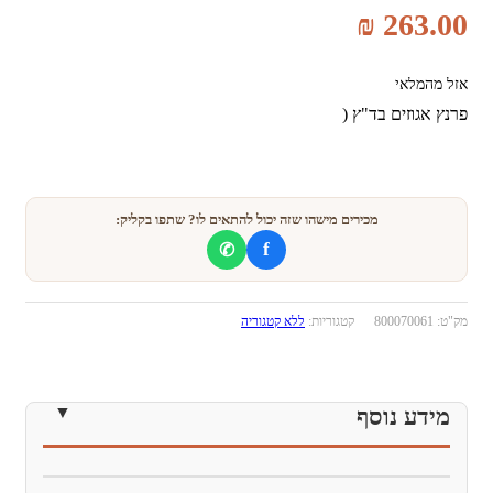
₪
263.00
אזל מהמלאי
פרנץ אגוזים בד"ץ (
מכירים מישהו שזה יכול להתאים לו? שתפו בקליק:
f
✆
מק"ט:
800070061
קטגוריות:
ללא קטגוריה
מידע נוסף