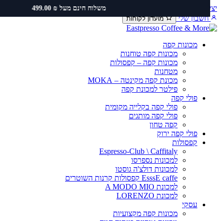
ירת קשר
שירות ותיקונים
תקנון משלוחים
משלוח חינם מעל ₪ 499.00
כן
שבון שלי
מועדון לקוחות
מכונות קפה
מכונות קפה טוחנות
מכונות קפה – קפסולות
מטחנות
מכונת קפה מקינטה – MOKA
פילטר למכונת קפה
פולי קפה
פולי קפה בקלייה מקומית
פולי קפה מותגים
קפה טחון
פולי קפה ירוק
קפסולות
Espresso-Club \ Caffitaly
למכונות נספרסו
למכונות דולצ'ה גוסטו
EsssE caffe קפסולות קרנות השוטרים
למכונת A MODO MIO
למכונת LORENZO
עסקי
מכונות קפה מקצועיות