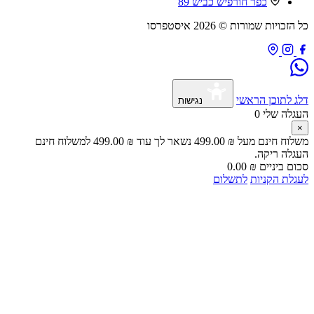
כפר חורפיש כביש 89
זכויות שמורות © 2026 איסטפרסו
 לתוכן הראשי
נגישות
גלה שלי
0
לוח חינם מעל
₪
499.00
נשאר לך עוד
₪
499.00
למשלוח חינם
גלה ריקה.
ם ביניים
₪
0.00
לת הקניות
לתשלום
🎁 מבצע מיוחד לאור המצב
"עָם כְּלָבִיא"