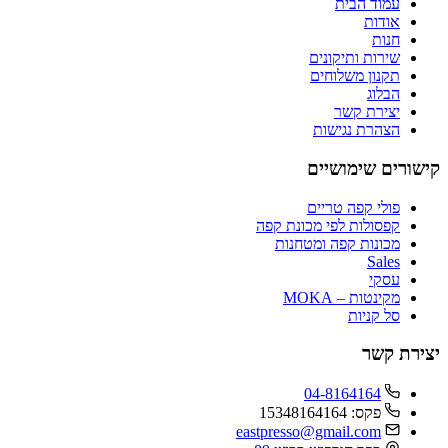
עמוד הבית
אודות
חנות
שירות ותיקונים
תקנון משלוחים
הבלוג
יצירת קשר
הצהרת נגישות
שורים שימושיים
פולי קפה טריים
קפסולות לפי מכונת קפה
מכונות קפה ומטחנות
Sales
עסקי
מקינטות – MOKA
סל קניות
ירת קשר
04-8164164
פקס: 15348164164
eastpresso@gmail.com