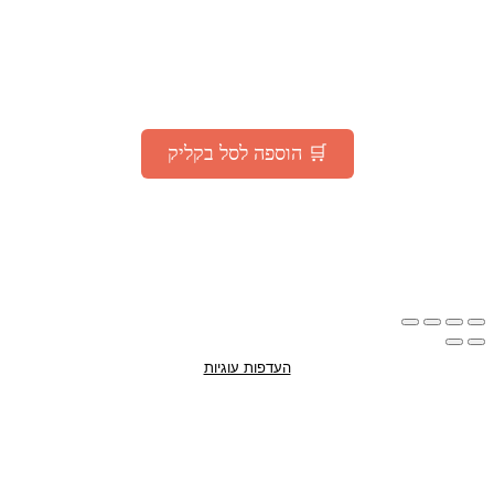
קבלו
200 גרם קפה
TOSTATO PREMIUM
ב־1 ₪ בלבד
(בהזמנה מעל 75 ₪ באתר)
🛒 הוספה לסל בקליק
*המבצע בתוקף עד 30.07.2025 או עד גמר המלאי – המוקדם מביניהם |
מוגבל להזמנה אחת ללקוח
ההטבה זמינה גם למצטרפים חדשים למועדון –
ההרשמה חינם!
העדפות עוגיות