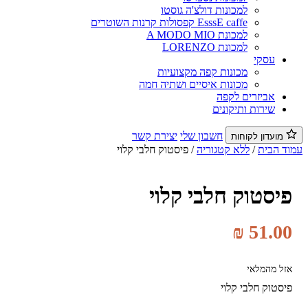
למכונות דולצ'ה גוסטו
EsssE caffe קפסולות קרנות השוטרים
למכונת A MODO MIO
למכונת LORENZO
עסקי
מכונות קפה מקצועיות
מכונות איסיים ושתיה חמה
אביזרים לקפה
שירות ותיקונים
חשבון שלי
יצירת קשר
מועדון לקוחות
וד הבית
/
ללא קטגוריה
/ פיסטוק חלבי קלוי
פיסטוק חלבי קלוי
₪
51.00
אזל מהמלאי
פיסטוק חלבי קלוי