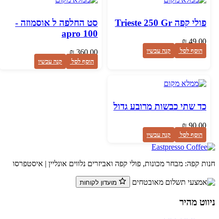
פולי קפה Trieste 250 Gr
סט החלפה ל אוסמוזה -
apro 100
₪
49.00
הוסף לסל
קנה עכשיו
₪
360.00
הוסף לסל
קנה עכשיו
כד שתי כבשות מרובע גדול
₪
90.00
הוסף לסל
קנה עכשיו
ת קפה: מבחר מכונות, פולי קפה ואביזרים נלווים אונליין | איסטפרסו
מועדון לקוחות
ווט מהיר