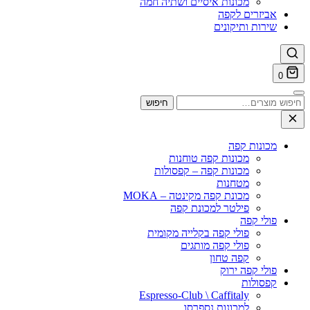
מכונות איסיים ושתיה חמה
אביזרים לקפה
שירות ותיקונים
0
וש
חיפוש
ר:
מכונות קפה
מכונות קפה טוחנות
מכונות קפה – קפסולות
מטחנות
מכונת קפה מקינטה – MOKA
פילטר למכונת קפה
פולי קפה
פולי קפה בקלייה מקומית
פולי קפה מותגים
קפה טחון
פולי קפה ירוק
קפסולות
Espresso-Club \ Caffitaly
למכונות נספרסו