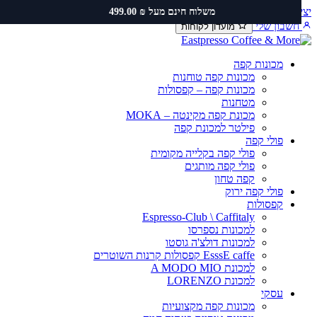
ירת קשר
שירות ותיקונים
תקנון משלוחים
משלוח חינם מעל ₪ 499.00
כן
שבון שלי
מועדון לקוחות
מכונות קפה
מכונות קפה טוחנות
מכונות קפה – קפסולות
מטחנות
מכונת קפה מקינטה – MOKA
פילטר למכונת קפה
פולי קפה
פולי קפה בקלייה מקומית
פולי קפה מותגים
קפה טחון
פולי קפה ירוק
קפסולות
Espresso-Club \ Caffitaly
למכונות נספרסו
למכונות דולצ'ה גוסטו
EsssE caffe קפסולות קרנות השוטרים
למכונת A MODO MIO
למכונת LORENZO
עסקי
מכונות קפה מקצועיות