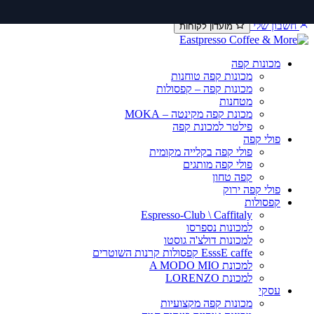
דלג
יצירת קשר
שירות ותיקונים
תקנון משלוחים
לתוכן
חשבון שלי
מועדון לקוחות
מכונות קפה
מכונות קפה טוחנות
מכונות קפה – קפסולות
מטחנות
מכונת קפה מקינטה – MOKA
פילטר למכונת קפה
פולי קפה
פולי קפה בקלייה מקומית
פולי קפה מותגים
קפה טחון
פולי קפה ירוק
קפסולות
Espresso-Club \ Caffitaly
למכונות נספרסו
למכונות דולצ'ה גוסטו
EsssE caffe קפסולות קרנות השוטרים
למכונת A MODO MIO
למכונת LORENZO
עסקי
מכונות קפה מקצועיות