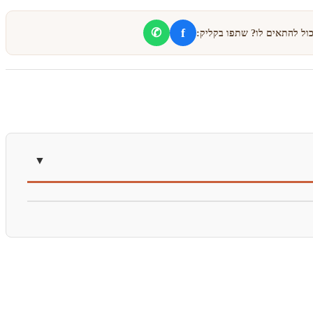
f
✆
כול להתאים לו? שתפו בקליק: