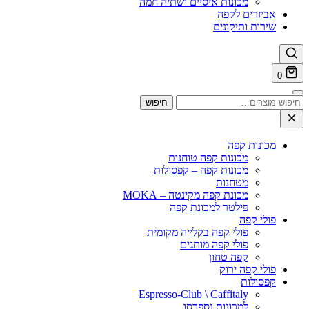
מכונות איסיים ושתיה חמה
אביזרים לקפה
שירות ותיקונים
0
חיפוש
חיפוש
עבור:
מכונות קפה
מכונות קפה טוחנות
מכונות קפה – קפסולות
מטחנות
מכונת קפה מקינטה – MOKA
פילטר למכונת קפה
פולי קפה
פולי קפה בקלייה מקומית
פולי קפה מותגים
קפה טחון
פולי קפה ירוק
קפסולות
Espresso-Club \ Caffitaly
למכונות נספרסו