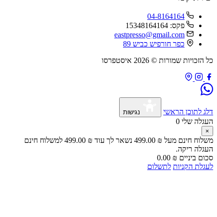
04-8164164
פקס: 15348164164
eastpresso@gmail.com
כפר חורפיש כביש 89
כל הזכויות שמורות © 2026 איסטפרסו
דלג לתוכן הראשי
נגישות
העגלה שלי
0
×
משלוח חינם מעל
₪
499.00
נשאר לך עוד
₪
499.00
למשלוח חינם
העגלה ריקה.
סכום ביניים
₪
0.00
לעגלת הקניות
לתשלום