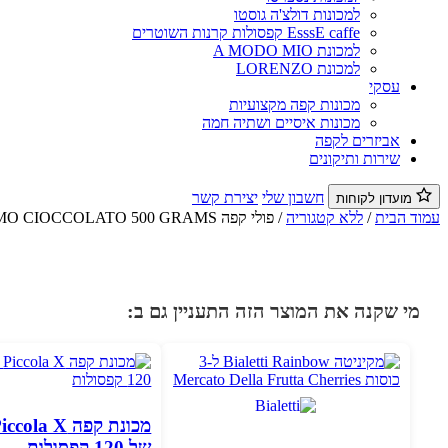
למכונות דולצ'ה גוסטו
EsssE caffe קפסולות קרנות השוטרים
למכונת A MODO MIO
למכונת LORENZO
עסקי
מכונות קפה מקצועיות
מכונות איסיים ושתיה חמה
אביזרים לקפה
שירות ותיקונים
חשבון שלי
יצירת קשר
מועדון לקוחות
עמוד הבית
/
ללא קטגוריה
/ פולי קפה SIDAMO CIOCCOLATO 500 GRAMS
מי שקנה את המוצר הזה התעניין גם ב:
של 120 קפסולות