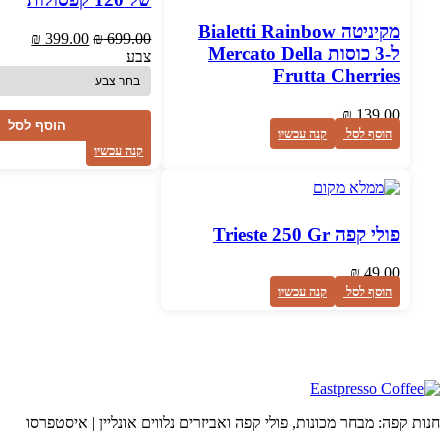
מקיניטה Bialetti Rainbow
המחיר
המחיר
₪
399.00
₪
699.00
ל-3 כוסות Mercato Della
המקורי
הנוכח
צבע
היה:
הוא:
Frutta Cherries
₪ 399.00.
₪ 699.00.
₪
139.00
הוסף לסל
הוסף לסל
קנה עכשיו
קנה עכשיו
פולי קפה Trieste 250 Gr
₪
49.00
הוסף לסל
קנה עכשיו
חנות קפה: מבחר מכונות, פולי קפה ואביזרים נלווים אונליין | איסטפרסו