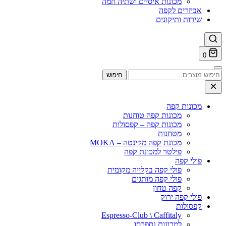
מכונות איסיים ושתיה חמה
אביזרים לקפה
שירות ותיקונים
0
חיפוש
חיפוש
עבור:
מכונות קפה
מכונות קפה טוחנות
מכונות קפה – קפסולות
מטחנות
מכונת קפה מקינטה – MOKA
פילטר למכונת קפה
פולי קפה
פולי קפה בקלייה מקומית
פולי קפה מותגים
קפה טחון
פולי קפה ירוק
קפסולות
Espresso-Club \ Caffitaly
למכונות נספרסו