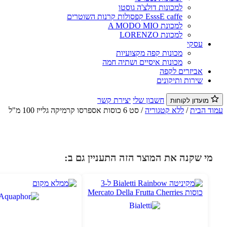
למכונות דולצ'ה גוסטו
EsssE caffe קפסולות קרנות השוטרים
למכונת A MODO MIO
למכונת LORENZO
עסקי
מכונות קפה מקצועיות
מכונות איסיים ושתיה חמה
אביזרים לקפה
שירות ותיקונים
חשבון שלי
יצירת קשר
מועדון לקוחות
עמוד הבית
/
ללא קטגוריה
/ סט 6 כוסות אספרסו קרמיקה גלייז 100 מ"ל
מי שקנה את המוצר הזה התעניין גם ב: