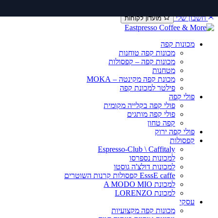
דלג
יצירת קשר
שירות ותיקונים
תקנון משלוחים
לתוכן
חשבון שלי
מועדון לקוחות
מכונות קפה
מכונות קפה טוחנות
מכונות קפה – קפסולות
מטחנות
מכונת קפה מקינטה – MOKA
פילטר למכונת קפה
פולי קפה
פולי קפה בקלייה מקומית
פולי קפה מותגים
קפה טחון
פולי קפה ירוק
קפסולות
Espresso-Club \ Caffitaly
למכונות נספרסו
למכונות דולצ'ה גוסטו
EsssE caffe קפסולות קרנות השוטרים
למכונת A MODO MIO
למכונת LORENZO
עסקי
מכונות קפה מקצועיות