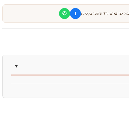
f
✆
כול להתאים לו? שתפו בקליק: