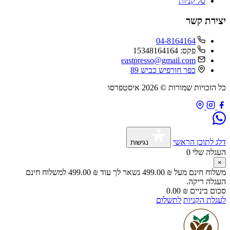
סל קניות
יצירת קשר
04-8164164
פקס: 15348164164
eastpresso@gmail.com
כפר חורפיש כביש 89
כל הזכויות שמורות © 2026 איסטפרסו
דלג לתוכן הראשי
נגישות
העגלה שלי
0
×
משלוח חינם מעל
₪
499.00
נשאר לך עוד
₪
499.00
למשלוח חינם
העגלה ריקה.
סכום ביניים
₪
0.00
לעגלת הקניות
לתשלום