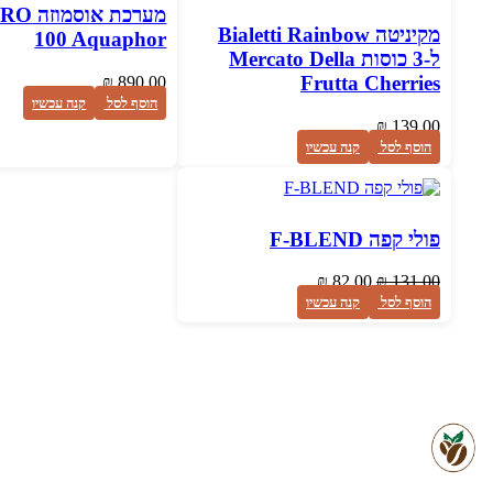
מערכת א
מקיניטה Bialetti Rainbow
100 Aquaphor
ל-3 כוסות Mercato Della
Frutta Cherries
₪
890.00
הוסף לסל
קנה עכשיו
₪
139.00
הוסף לסל
קנה עכשיו
פולי קפה F-BLEND
המחיר
המחיר
₪
82.00
₪
131.00
המקורי
הנוכחי
הוסף לסל
קנה עכשיו
היה:
הוא:
₪ 82.00.
₪ 131.00.