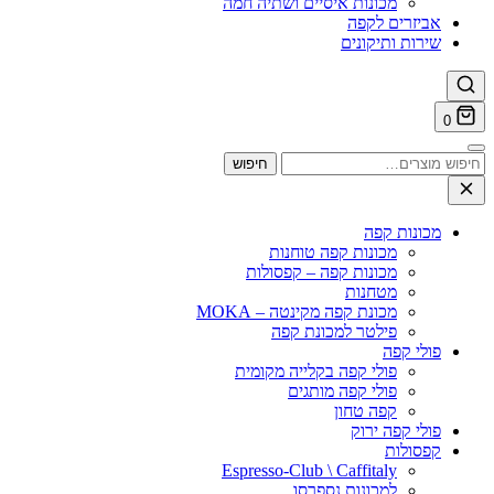
מכונות איסיים ושתיה חמה
אביזרים לקפה
שירות ותיקונים
0
וש
חיפוש
ר:
מכונות קפה
מכונות קפה טוחנות
מכונות קפה – קפסולות
מטחנות
מכונת קפה מקינטה – MOKA
פילטר למכונת קפה
פולי קפה
פולי קפה בקלייה מקומית
פולי קפה מותגים
קפה טחון
פולי קפה ירוק
קפסולות
Espresso-Club \ Caffitaly
למכונות נספרסו