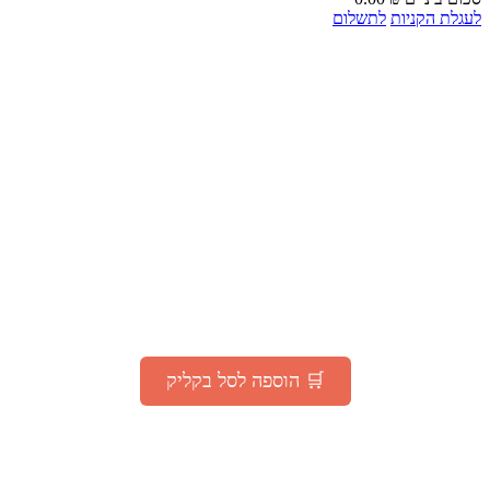
לת הקניות
לתשלום
🎁 מבצע מיוחד לאור המצב
"עָם כְּלָבִיא"
קבלו
200 גרם קפה
TOSTATO PREMIUM
ב־1 ₪ בלבד
(בהזמנה מעל 75 ₪ באתר)
🛒 הוספה לסל בקליק
*המבצע בתוקף עד 30.07.2025 או עד גמר המלאי – המוקדם מביניהם |
מוגבל להזמנה אחת ללקוח
ההטבה זמינה גם למצטרפים חדשים למועדון –
ההרשמה חינם!