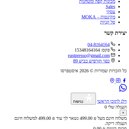
מכונות קפה ומטחנות
Sales
עסקי
מקינטות – MOKA
סל קניות
ירת קשר
04-8164164
פקס: 15348164164
eastpresso@gmail.com
כפר חורפיש כביש 89
זכויות שמורות © 2026 איסטפרסו
 לתוכן הראשי
נגישות
גלה שלי
0
לוח חינם מעל
₪
499.00
נשאר לך עוד
₪
499.00
למשלוח חינם
גלה ריקה.
ם ביניים
₪
0.00