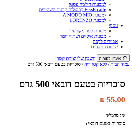
למכונות דולצ'ה גוסטו
EsssE caffe קפסולות קרנות השוטרים
למכונת A MODO MIO
למכונת LORENZO
עסקי
מכונות קפה מקצועיות
מכונות איסיים ושתיה חמה
אביזרים לקפה
שירות ותיקונים
חשבון שלי
יצירת קשר
מועדון לקוחות
וד הבית
/
ללא קטגוריה
/ סוכריות בטעם דובאי 500 גרם
סוכריות בטעם דובאי 500 גרם
₪
55.00
אזל מהמלאי
סוכריות בטעם דובאי 5