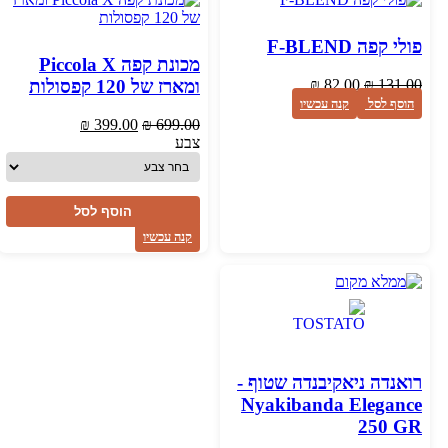
פולי קפה F-BLEND
מכונת קפה Piccola X
המחיר
המחיר
ומארז של 120 קפסולות
₪
82.00
₪
131.00
המקורי
הנוכחי
הוסף לסל
קנה עכשיו
היה:
הוא:
המחיר
המחיר
₪
399.00
₪
699.00
₪ 82.00.
₪ 131.00.
המקורי
הנוכחי
צבע
היה:
הוא:
₪ 399.00.
₪ 699.00.
הוסף לסל
קנה עכשיו
רואנדה ניאקיבנדה שטוף -
Nyakibanda Elegance
250 GR