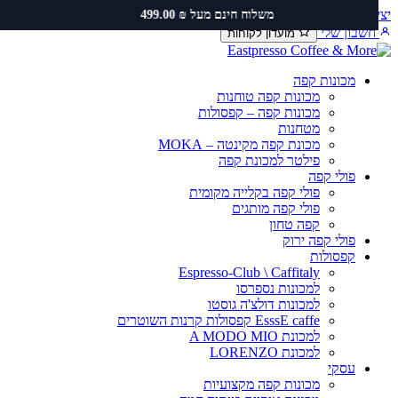
ירת קשר
שירות ותיקונים
תקנון משלוחים
משלוח חינם מעל ₪ 499.00
כן
שבון שלי
מועדון לקוחות
מכונות קפה
מכונות קפה טוחנות
מכונות קפה – קפסולות
מטחנות
מכונת קפה מקינטה – MOKA
פילטר למכונת קפה
פולי קפה
פולי קפה בקלייה מקומית
פולי קפה מותגים
קפה טחון
פולי קפה ירוק
קפסולות
Espresso-Club \ Caffitaly
למכונות נספרסו
למכונות דולצ'ה גוסטו
EsssE caffe קפסולות קרנות השוטרים
למכונת A MODO MIO
למכונת LORENZO
עסקי
מכונות קפה מקצועיות