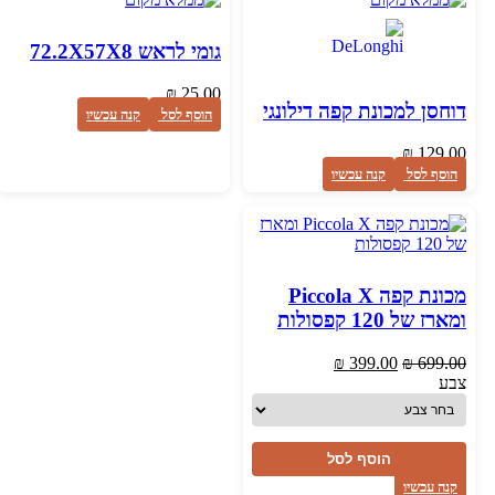
גומי לראש 72.2X57X8
₪
25.00
דוחסן למכונת קפה דילונגי
הוסף לסל
קנה עכשיו
₪
129.00
הוסף לסל
קנה עכשיו
מכונת קפה Piccola X
ומארז של 120 קפסולות
המחיר
המחיר
₪
399.00
₪
699.00
המקורי
הנוכחי
צבע
היה:
הוא:
₪ 399.00.
₪ 699.00.
הוסף לסל
קנה עכשיו