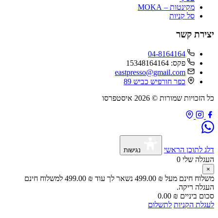
מקינטות – MOKA
סל קניות
ירת קשר
04-8164164
פקס: 15348164164
eastpresso@gmail.com
כפר חורפיש כביש 89
זכויות שמורות © 2026 איסטפרסו
 לתוכן הראשי
נגישות
גלה שלי
0
לוח חינם מעל
₪
499.00
נשאר לך עוד
₪
499.00
למשלוח חינם
גלה ריקה.
ם ביניים
₪
0.00
לת הקניות
לתשלום