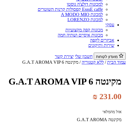
למכונות דולצ'ה גוסטו
EsssE caffe קפסולות קרנות השוטרים
למכונת A MODO MIO
למכונת LORENZO
עסקי
מכונות קפה מקצועיות
מכונות איסיים ושתיה חמה
אביזרים לקפה
שירות ותיקונים
חשבון שלי
יצירת קשר
מועדון לקוחות
וד הבית
/
ללא קטגוריה
/ מקינטה G.A.T AROMA VIP 6
מקינטה G.A.T AROMA VIP 6
₪
231.00
אזל מהמלאי
מקינטה G.A.T AROMA