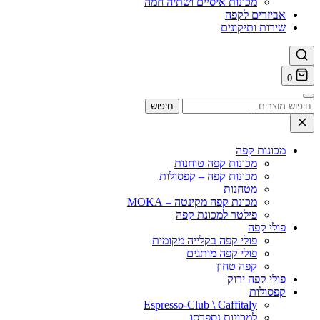
מכונות איסיים ושתיה חמה
אביזרים לקפה
שירות ותיקונים
0
וש
חיפוש
ר:
מכונות קפה
מכונות קפה טוחנות
מכונות קפה – קפסולות
מטחנות
מכונת קפה מקינטה – MOKA
פילטר למכונת קפה
פולי קפה
פולי קפה בקלייה מקומית
פולי קפה מותגים
קפה טחון
פולי קפה ירוק
קפסולות
Espresso-Club \ Caffitaly
למכונות נספרסו