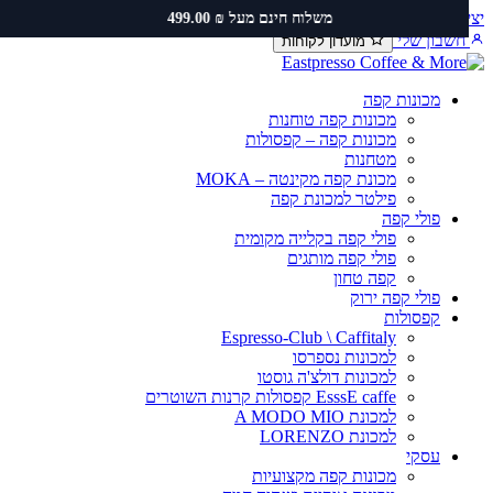
ירת קשר
שירות ותיקונים
תקנון משלוחים
משלוח חינם מעל ₪ 499.00
כן
שבון שלי
מועדון לקוחות
מכונות קפה
מכונות קפה טוחנות
מכונות קפה – קפסולות
מטחנות
מכונת קפה מקינטה – MOKA
פילטר למכונת קפה
פולי קפה
פולי קפה בקלייה מקומית
פולי קפה מותגים
קפה טחון
פולי קפה ירוק
קפסולות
Espresso-Club \ Caffitaly
למכונות נספרסו
למכונות דולצ'ה גוסטו
EsssE caffe קפסולות קרנות השוטרים
למכונת A MODO MIO
למכונת LORENZO
עסקי
מכונות קפה מקצועיות