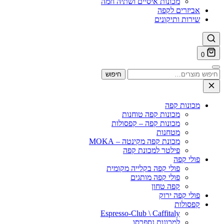
מכונות איסיים ושתיה חמה
אביזרים לקפה
שירות ותיקונים
0
חיפוש
חיפוש
עבור:
מכונות קפה
מכונות קפה טוחנות
מכונות קפה – קפסולות
מטחנות
מכונת קפה מקינטה – MOKA
פילטר למכונת קפה
פולי קפה
פולי קפה בקלייה מקומית
פולי קפה מותגים
קפה טחון
פולי קפה ירוק
קפסולות
Espresso-Club \ Caffitaly
למכונות נספרסו