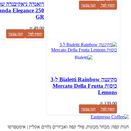
רואנדה ניאקיבנדה שט
הוסף לסל
קנה עכשיו
anda Elegance 250
GR
₪
49.00
הוסף לסל
קנה עכשיו
מקינטה Bialetti Rainbow ל-3
כוסות Mercato Della Frutta
Lemons
₪
139.00
הוסף לסל
קנה עכשיו
חנות קפה: מבחר מכונות, פולי קפה ואביזרים נלווים אונליין | איסטפרסו