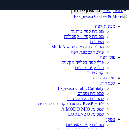
דלג
יצירת קשר
שירות ותיקונים
תקנון משלוחים
לתוכן
חשבון שלי
מועדון לקוחות
מכונות קפה
מכונות קפה טוחנות
מכונות קפה – קפסולות
מטחנות
מכונת קפה מקינטה – MOKA
פילטר למכונת קפה
פולי קפה
פולי קפה בקלייה מקומית
פולי קפה מותגים
קפה טחון
פולי קפה ירוק
קפסולות
Espresso-Club \ Caffitaly
למכונות נספרסו
למכונות דולצ'ה גוסטו
EsssE caffe קפסולות קרנות השוטרים
למכונת A MODO MIO
למכונת LORENZO
עסקי
מכונות קפה מקצועיות