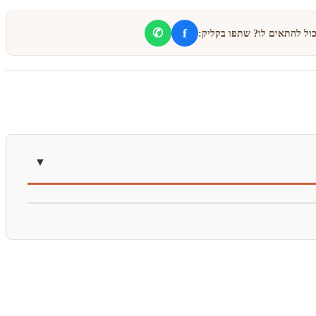
f
✆
כול להתאים לו? שתפו בקליק: