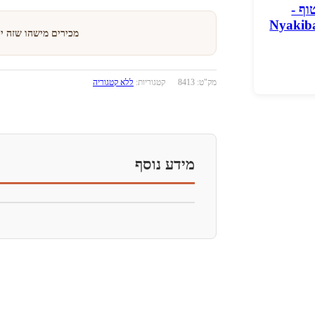
וף -
Nyakib
מכירים מישהו שזה י
מק"ט:
8413
קטגוריות:
ללא קטגוריה
מידע נוסף