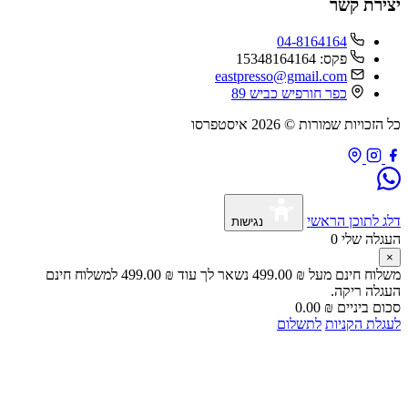
יצירת קשר
04-8164164
פקס: 15348164164
eastpresso@gmail.com
כפר חורפיש כביש 89
כל הזכויות שמורות © 2026 איסטפרסו
דלג לתוכן הראשי
נגישות
העגלה שלי
0
×
משלוח חינם מעל
₪
499.00
נשאר לך עוד
₪
499.00
למשלוח חינם
העגלה ריקה.
סכום ביניים
₪
0.00
לעגלת הקניות
לתשלום