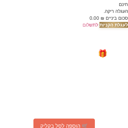
חינם
העגלה ריקה.
סכום ביניים
₪
0.00
לעגלת הקניות
לתשלום
🎁 מבצע מיוחד לאור המצב
"עָם כְּלָבִיא"
קבלו
200 גרם קפה
TOSTATO PREMIUM
ב־1 ₪ בלבד
(בהזמנה מעל 75 ₪ באתר)
🛒 הוספה לסל בקליק