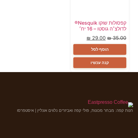
קפסולות שוקו Nesquik®
לדולצ׳ה גוסטו – 16 יח׳
₪
29.00
₪
35.00
הוסף לסל
קנה עכשיו
חנות קפה: מבחר מכונות, פולי קפה ואביזרים נלווים אונליין | איסטפרסו