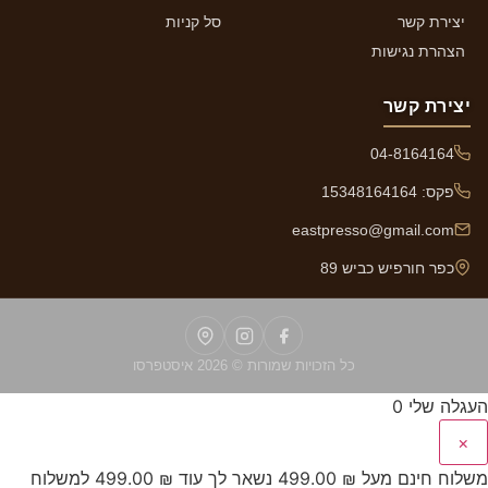
יצירת קשר
סל קניות
הצהרת נגישות
יצירת קשר
04-8164164
פקס: 15348164164
eastpresso@gmail.com
כפר חורפיש כביש 89
כל הזכויות שמורות © 2026 איסטפרסו
העגלה שלי
0
×
משלוח חינם מעל
₪
499.00
נשאר לך עוד
₪
499.00
למשלוח