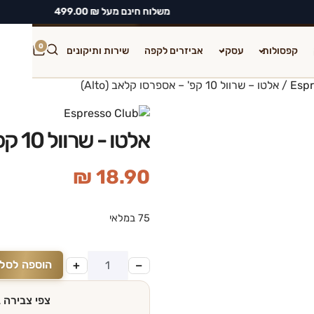
משלוח חינם מעל ₪ 499.00
מועדון לקוחות
חשבון שלי
0
קפסולות
עסקי
אביזרים לקפה
שירות ותיקונים
Espr
/ אלטו – שרוול 10 קפ' – אספרסו קלאב (Alto)
חיפוש
אלטו - שרוול 10 קפ' - אספרסו קלאב (Alto)
₪
18.90
75 במלאי
הוספה לסל
+
−
צפי צבירה 