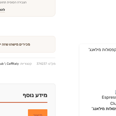
הצבירה הסופית תחושב
להת
מכירים מישהו שזה י
מק"ט:
374237
קטגוריות:
b \ Caffitaly
מידע נוסף
10 קפסולות מילאנג'
תיאור