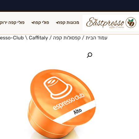
יצירת קשר
שירות ותיקונים
תקנון משלוחים
מכונות קפה
פולי קפה
פולי קפה ירוק
עמוד הבית
/
קפסולות קפה
/
esso-Club \ Caffitaly