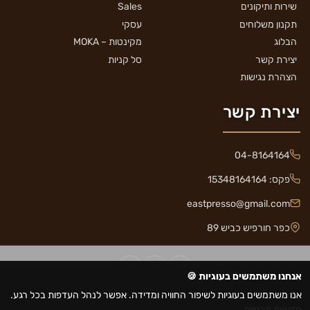
שירות ותיקונים
Sales
תקנון משלוחים
עסקי
הבלוג
מקינטות – MOKA
יצירת קשר
סל קניות
הצהרת נגישות
יצירת קשר
04-8164164
פקס: 15348164164
eastpresso@gmail.com
כפר חורפיש כביש 89
אנחנו משתמשים בעוגיות 🍪
כל הזכויות שמורות © 2026 איסטפרסו
נגישות
אנו משתמשים בעוגיות לשיפור החוויה ומדידה. אפשר לנהל העדפות בכל רגע.
מדיניות פרטיות