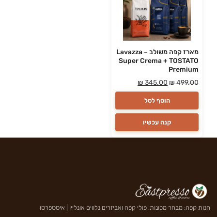
מארז קפה משולב – Lavazza
Super Crema + TOSTATO
Premium
₪
345.00
₪
499.00
הוסף לסל
קנה עכשיו
חנות קפה: מבחר מכונות, פולי קפה ואביזרים נלווים אונליין | איסטפרסו