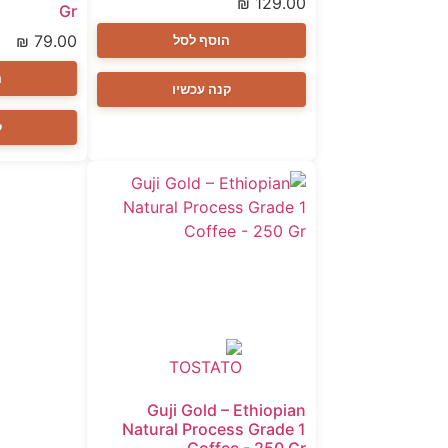
₪
129.00
Gr
₪
79.00
הוסף לסל
ה
קנה עכשיו
ק
Guji Gold – Ethiopian
Natural Process Grade 1