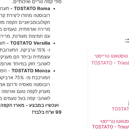
פולי קפה טריים ואיכותיים.
TOSTATO Roma -
תערוב
רובוסטה מהודו ליצירת קרמ
הקולובומביאניים הקפה מ
מרירה ואדמתית. טעמים מו
עם חמיצות מעודנת, מרירו
:
TOSTATO Versilia -
ו- 15% ערביקה. התער
עוצמתית וביחד הם מעניקי
לאוהבי חזק במיוחד וארומ
TOSTATO Monza
- הפול
המורכבת מ
רובוסטה מאסיה ודרום אמרי
מעניק לקפה טעם וארומה מ
לאוהבי קפה בעל טעמים מא
ועכשיו במבצע - מארז הקפה 
99 ש"ח בלבד!
סטאטו טרייסטי
 500 TOSTATO - Trieste