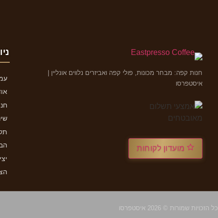
ניו
חנות קפה: מבחר מכונות, פולי קפה ואביזרים נלווים אונליין |
עמו
איסטפרסו
אוד
חנו
שיר
תקנ
הבל
מועדון לקוחות
יצי
הצה
כל הזכויות שמורות © 2026 איסטפרסו