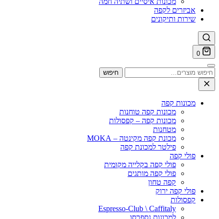
מכונות איסיים ושתיה חמה
אביזרים לקפה
שירות ותיקונים
0
חיפוש
חיפוש
עבור:
מכונות קפה
מכונות קפה טוחנות
מכונות קפה – קפסולות
מטחנות
מכונת קפה מקינטה – MOKA
פילטר למכונת קפה
פולי קפה
פולי קפה בקלייה מקומית
פולי קפה מותגים
קפה טחון
פולי קפה ירוק
קפסולות
Espresso-Club \ Caffitaly
למכונות נספרסו