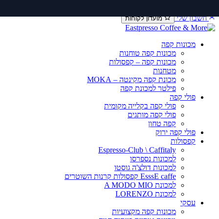
דלג
יצירת קשר
שירות ותיקונים
תקנון משלוחים
לתוכן
חשבון שלי
מועדון לקוחות
מכונות קפה
מכונות קפה טוחנות
מכונות קפה – קפסולות
מטחנות
מכונת קפה מקינטה – MOKA
פילטר למכונת קפה
פולי קפה
פולי קפה בקלייה מקומית
פולי קפה מותגים
קפה טחון
פולי קפה ירוק
קפסולות
Espresso-Club \ Caffitaly
למכונות נספרסו
למכונות דולצ'ה גוסטו
EsssE caffe קפסולות קרנות השוטרים
למכונת A MODO MIO
למכונת LORENZO
עסקי
מכונות קפה מקצועיות