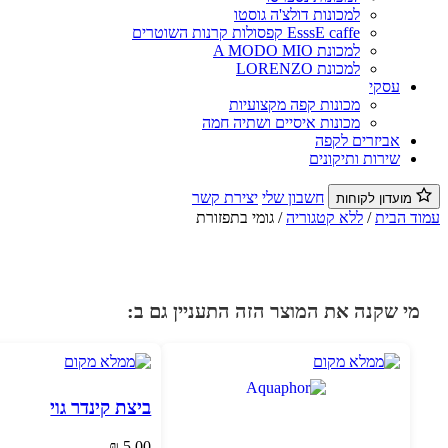
למכונות דולצ'ה גוסטו
EsssE caffe קפסולות קרנות השוטרים
למכונת A MODO MIO
למכונת LORENZO
עסקי
מכונות קפה מקצועיות
מכונות איסיים ושתיה חמה
אביזרים לקפה
שירות ותיקונים
חשבון שלי
יצירת קשר
מועדון לקוחות
עמוד הבית
/
ללא קטגוריה
/ גומי בתפזורת
מי שקנה את המוצר הזה התעניין גם ב:
ביצת קינדר גוי
₪
5.00