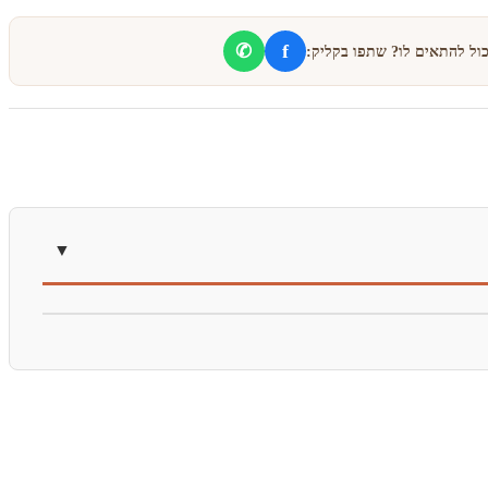
f
✆
כול להתאים לו? שתפו בקליק: