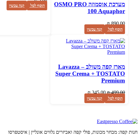
מערכת אוסמוזה OSMO PRO
הוסף לסל
קנה עכשיו
100 Aquaphor
₪
890.00
הוסף לסל
קנה עכשיו
מארז קפה משולב – Lavazza
Super Crema + TOSTATO
Premium
₪
345.00
₪
499.00
הוסף לסל
קנה עכשיו
חנות קפה: מבחר מכונות, פולי קפה ואביזרים נלווים אונליין | איסטפרסו