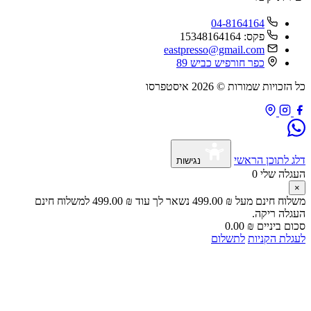
04-8164164
פקס: 15348164164
eastpresso@gmail.com
כפר חורפיש כביש 89
כל הזכויות שמורות © 2026 איסטפרסו
דלג לתוכן הראשי
נגישות
העגלה שלי
0
×
משלוח חינם מעל
₪
499.00
נשאר לך עוד
₪
499.00
למשלוח חינם
העגלה ריקה.
סכום ביניים
₪
0.00
לעגלת הקניות
לתשלום