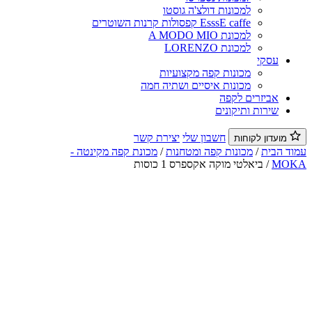
למכונות דולצ'ה גוסטו
EsssE caffe קפסולות קרנות השוטרים
למכונת A MODO MIO
למכונת LORENZO
עסקי
מכונות קפה מקצועיות
מכונות איסיים ושתיה חמה
אביזרים לקפה
שירות ותיקונים
חשבון שלי
יצירת קשר
מועדון לקוחות
וד הבית
/
מכונות קפה ומטחנות
/
מכונת קפה מקינטה -
MO
/ ביאלטי מוקה אקספרס 1 כוסות