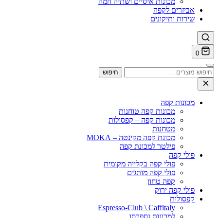
מכונות איסיים ושתיה חמה
אביזרים לקפה
שירות ותיקונים
0
וש
חיפוש
ר:
מכונות קפה
מכונות קפה טוחנות
מכונות קפה – קפסולות
מטחנות
מכונת קפה מקינטה – MOKA
פילטר למכונת קפה
פולי קפה
פולי קפה בקלייה מקומית
פולי קפה מותגים
קפה טחון
פולי קפה ירוק
קפסולות
Espresso-Club \ Caffitaly
למכונות נספרסו