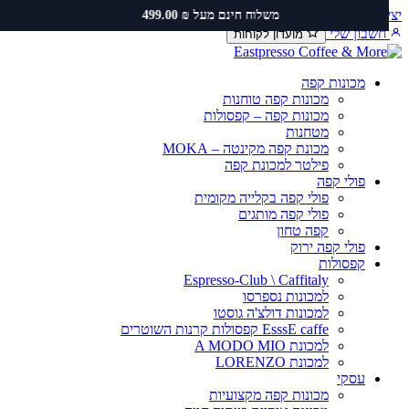
ירת קשר
שירות ותיקונים
תקנון משלוחים
משלוח חינם מעל ₪ 499.00
כן
שבון שלי
מועדון לקוחות
מכונות קפה
מכונות קפה טוחנות
מכונות קפה – קפסולות
מטחנות
מכונת קפה מקינטה – MOKA
פילטר למכונת קפה
פולי קפה
פולי קפה בקלייה מקומית
פולי קפה מותגים
קפה טחון
פולי קפה ירוק
קפסולות
Espresso-Club \ Caffitaly
למכונות נספרסו
למכונות דולצ'ה גוסטו
EsssE caffe קפסולות קרנות השוטרים
למכונת A MODO MIO
למכונת LORENZO
עסקי
מכונות קפה מקצועיות