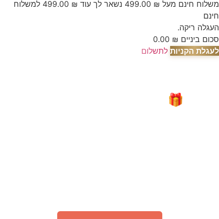
משלוח חינם מעל
₪
499.00
נשאר לך עוד
₪
499.00
למשלוח
חינם
העגלה ריקה.
סכום ביניים
₪
0.00
לעגלת הקניות
לתשלום
🎁 מבצע מיוחד לאור המצב
"עָם כְּלָבִיא"
קבלו
200 גרם קפה
TOSTATO PREMIUM
ב־1 ₪ בלבד
(בהזמנה מעל 75 ₪ באתר)